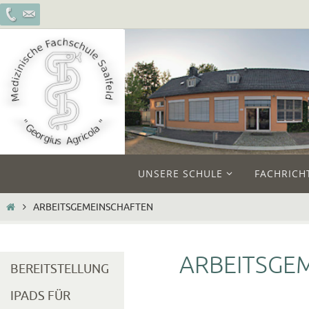
Zum
Inhalt
springen
Zum
UNSERE SCHULE
FACHRICH
Inhalt
springen
START
ARBEITSGEMEINSCHAFTEN
ARBEITSGE
BEREITSTELLUNG
IPADS FÜR